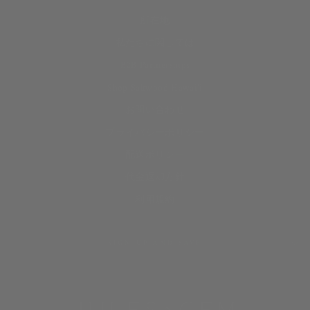
所在地
私たちに関しては
B2B Partnerships
Shop Saltwood Hawai‘i
お問い合わせ
プライバシーポリシー
配送ポリシー
代金返却方針
利用規約
SIGN UP AND SAVE