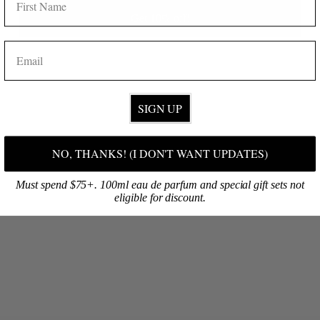
Get 10% off!
EMAIL
SIGN UP
NO, THANKS! (I DON'T WANT UPDATES)
Must spend $75+. 100ml eau de parfum and special gift sets not
当社の製品を直接購入する
eligible for discount.
カイムキにある当社の小売店を購入する
11th Ave の Ten Tomorrow 内に共同の小売店があります。ぜひ香
りを嗅ぎに来てください。
当社の製品はどこで見つけられますか