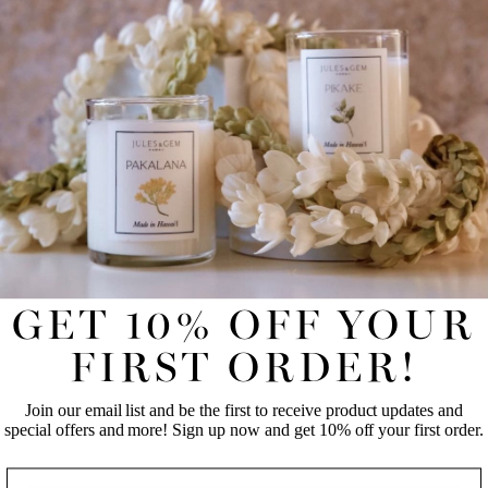
UNLOCK 10% OFF YOUR FIRST
ONLINE ORDER!
Join our email list and be the first to receive product updates
and special offers and more! Sign up now and get 10% off
your first order.
自己治療
GET 10% OFF YOUR
毎週のブログを読む
FIRST NAME
LAST NAME
FIRST ORDER!
長い一日の終わりにリラックスしてくつろぐために私たちがし
Join our email list and be the first to receive product updates and
ていることに関するヒントや最新情報をご覧ください。
EMAIL
special offers and more! Sign up now and get 10% off your first order.
もっと詳しく知る
NAME